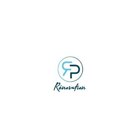
couleur plus chaude peut rendre une chambre plus
accueillante. Cependant, il faut garder une harmonie
entre les pièces. Ainsi, la maison conserve une
ambiance cohérente.
Les finitions apportent aussi beaucoup de charme.
Un raccord propre, un encadrement repeint ou un
sol rénové donnent une impression plus soignée.
Pour un résultat durable, RP Rénovation réalise vos
travaux de rénovation intérieure à Angoulême
,
selon l’état de votre logement et vos priorités.
Redonner Du Charme Sans Gros